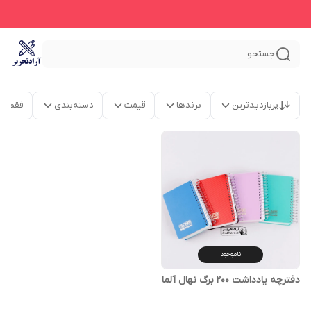
جستجو
پربازدیدترین
برندها
قیمت
دسته‌بندی
فقط م
ناموجود
دفترچه یادداشت 200 برگ نهال آلما