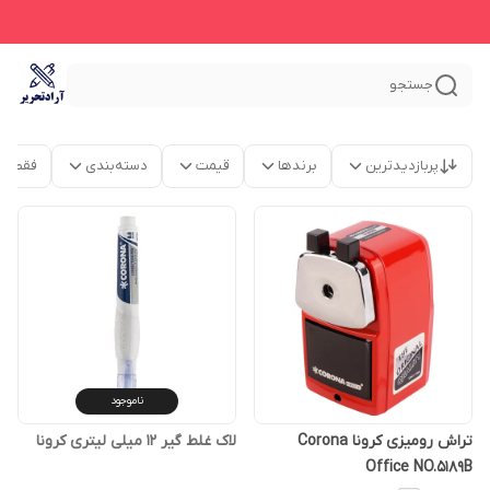
جستجو
پربازدیدترین
برندها
قیمت
دسته‌بندی
فقط م
ناموجود
تراش رومیزی کرونا Corona
لاک غلط گیر 12 میلی لیتری کرونا
Office NO.5189B