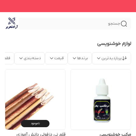
جستجو
لوازم خوشنویسی
پربازدیدترین
برندها
قیمت
دسته‌بندی
فقط م
ناموجود
مرکب خوشنویسی
قلم نی دزفولی دانش آموزی