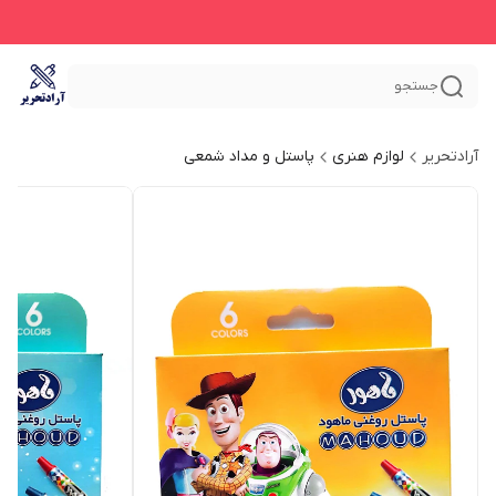
جستجو
آرادتحریر
لوازم هنری
پاستل و مداد شمعی