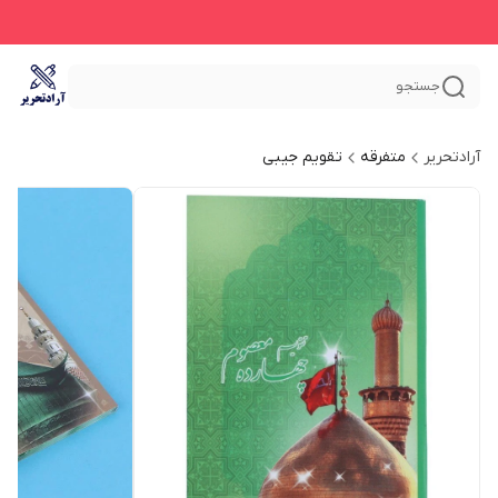
جستجو
آرادتحریر
متفرقه
تقویم جیبی