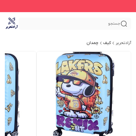
جستجو
آرادتحریر
کیف
چمدان