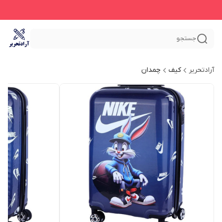
جستجو
آرادتحریر
کیف
چمدان