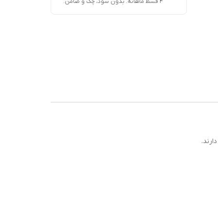
۴ قسط ماهانه. بدون سود، چک و ضامن.
ورت