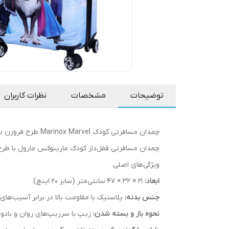
توضیحات
مشخصات
نظرات کاربران
چمدان مسافرتی کودک Marinox Marvel طرح فروزن سایز 20 اینچ
چمدان مسافرتی قفل‌دار کودک مارینوکس مارول با طرح محبوب Frozen، انتخابی عالی برای کودکان شماست که به سفره
ویژگی‌های اصلی
ابعاد:
21 × 32 × 47 سانتی‌متر (سایز 20 اینچ)
جنس بدنه:
پلاستیک با مقاومت بالا در برابر آسیب‌های
نحوه باز و بسته شدن:
زیپ با سرزیپ‌های روان و با‌دوا