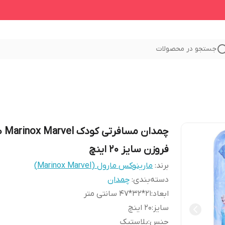
جستجو در محصولات
چمدان مسا
فروزن سایز 20 اینچ
برند:
مارینوکس مارول (Marinox Marvel)
دسته‌بندی
:
چمدان
ابعاد
:
21*32*47 سانتی متر
سایز
:
20 اینچ
جنس
:
پلاستیک