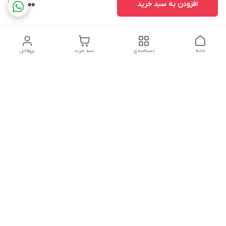
افزودن به سبد خرید
7,000
خانه
دسته‌بندی
سبد خرید
پروفایل
دسترسی سریع
سیاست حفظ حریم
خرید قسطی با ترب پی
خصوصی
تماس با ما
درباره ما
پرسش های متداول
چرا به آرادتحریر اعتماد
مشتریان
کنیم؟