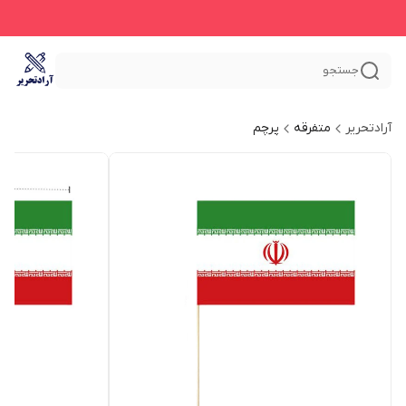
جستجو
آرادتحریر
متفرقه
پرچم