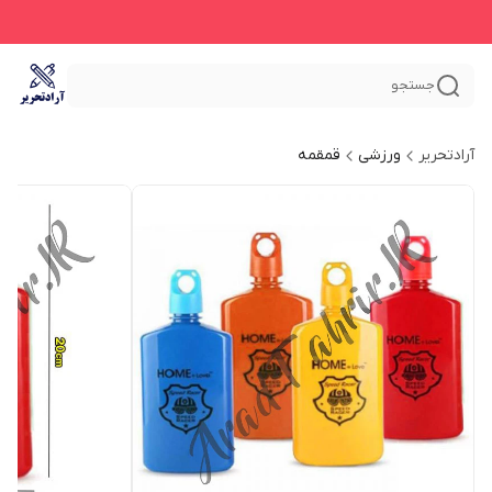
جستجو
آرادتحریر
ورزشی
قمقمه