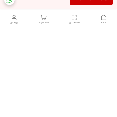
خانه
دسته‌بندی
سبد خرید
پروفایل
دسترسی سریع
سیاست حفظ حریم
خرید قسطی با ترب پی
خصوصی
تماس با ما
درباره ما
پرسش های متداول
چرا به آرادتحریر اعتماد
مشتریان
کنیم؟
قوانین و مقررات فروشگاه