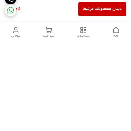
دیدن محصولات مرتبط
ناموجود
خانه
دسته‌بندی
سبد خرید
پروفایل
دسترسی سریع
سیاست حفظ حریم
خرید قسطی با ترب پی
خصوصی
تماس با ما
درباره ما
پرسش های متداول
چرا به آرادتحریر اعتماد
مشتریان