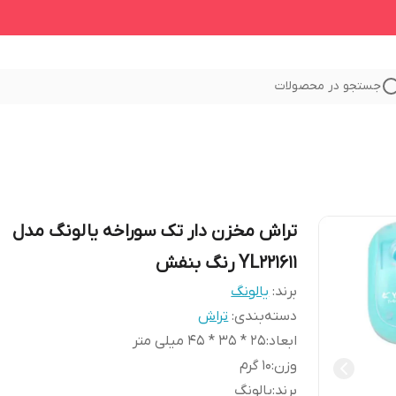
جستجو در محصولات
تراش مخزن دار تک سوراخه یالونگ مدل
YL221611 رنگ بنفش
برند:
یالونگ
دسته‌بندی
:
تراش
ابعاد
:
25 * 35 * 45 میلی متر
وزن
:
10 گرم
برند
:
یالونگ