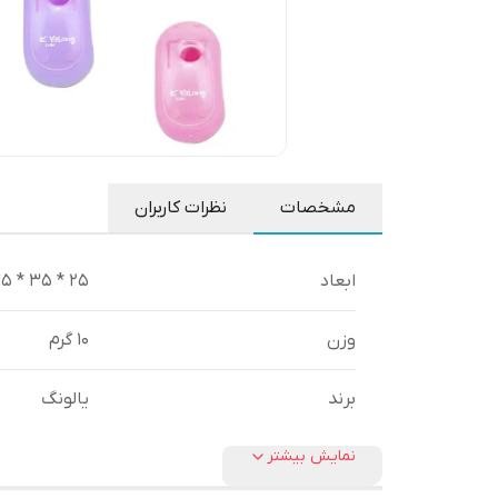
مشخصات
نظرات کاربران
ابعاد
25 * 35 * 45 میلی متر
وزن
10 گرم
برند
یالونگ
نمایش بیشتر