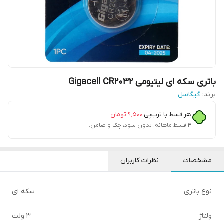
باتری سکه ای لیتیومی Gigacell CR2032
برند:
گیگاسل
هر قسط با ترب‌پی:
۹٬۵۰۰
تومان
۴ قسط ماهانه. بدون سود، چک و ضامن.
مشخصات
نظرات کاربران
نوع باتری
سکه ای
ولتاژ
3 ولت