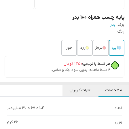
پایه چسب همراه 100 بدر
برند:
بدر
رنگ
آبی
قرمز
زرد
جور
هر قسط با ترب‌پی:
۱۱٬۲۵۰
تومان
۴ قسط ماهانه. بدون سود، چک و ضامن.
مشخصات
نظرات کاربران
ابعاد
104 × 67 × 30 میلی‌متر
وزن
26 گرم