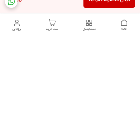
دیدن محصولات مرتبط
ناموجود
خانه
دسته‌بندی
سبد خرید
پروفایل
دسترسی سریع
سیاست حفظ حریم
خرید قسطی با ترب پی
خصوصی
تماس با ما
درباره ما
پرسش های متداول
چرا به آرادتحریر اعتماد
مشتریان
کنیم؟
قوانین و مقررات فروشگاه