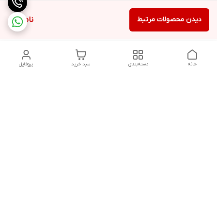
دیدن محصولات مرتبط
ناموجود
خانه
دسته‌بندی
سبد خرید
پروفایل
دسترسی سریع
سیاست حفظ حریم
خرید قسطی با ترب پی
خصوصی
تماس با ما
درباره ما
پرسش های متداول
چرا به آرادتحریر اعتماد
مشتریان