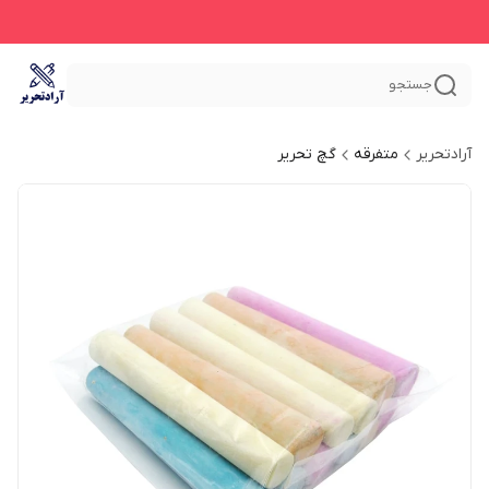
جستجو
آرادتحریر
متفرقه
گچ تحریر