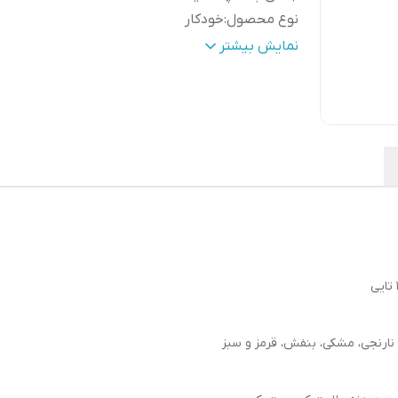
نوع محصول
:
خودکار
درپوش گیره ای
:
دارد
نمایش بیشتر
تعداد در بسته بندی
:
180 عدد