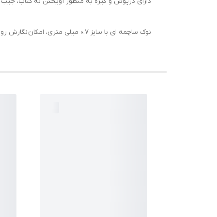
دارای درپوش و گیره به منظور آویختن به کتاب، جیب و
نوک ساچمه ای با سایز 0.7 میلی متری، امکان نگارش روان