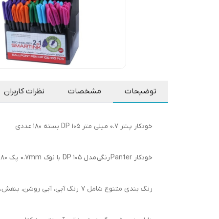
توضیحات
مشخصات
نظرات کاربران
خودکار پنتر 0.7 میلی متر DP 105 بسته 180 عددی
خودکار Panter رنگی مدل DP 105 با نوک 0.7mm پک 180 تایی
رنگ بندی متنوع شامل 7 رنگ آبی، آبی روشن، بنفش، نارنجی، مشکی، بنفش، قرمز و سبز