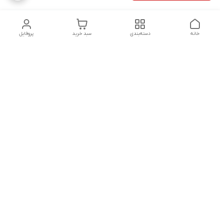
خانه
دسته‌بندی
سبد خرید
پروفایل
دسترسی سریع
سیاست حفظ حریم
خرید قسطی با ترب پی
خصوصی
تماس با ما
درباره ما
پرسش های متداول
چرا به آرادتحریر اعتماد
مشتریان
کنیم؟
قوانین و مقررات فروشگاه