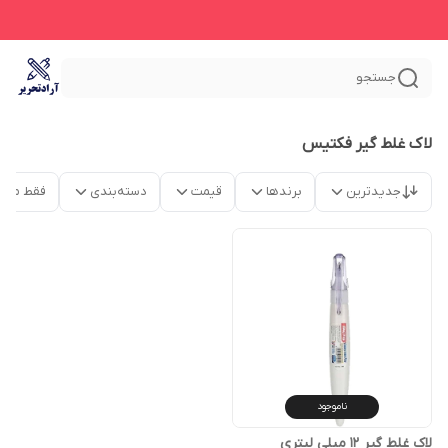
جستجو
لاک غلط گیر فکتیس
جدیدترین
برندها
قیمت
دسته‌بندی
فقط محص
ناموجود
لاک غلط گیر 12 میلی لیتری