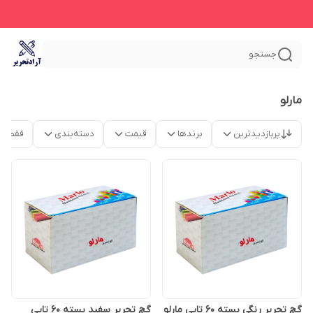
جستجو
مارلو
پربازدیدترین
برندها
قیمت
دسته‌بندی
فقط م
گچ تحریر رنگی بسته 60 تایی مارلو
گچ تحریر سفید بسته 60 تایی