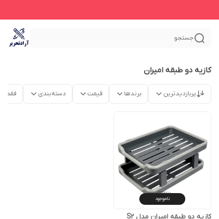
جستجو
کازیه دو طبقه امیران
پربازدیدترین
برندها
قیمت
دسته‌بندی
فقط م
ناموجود
کازیه دو طبقه امیران مدل S2