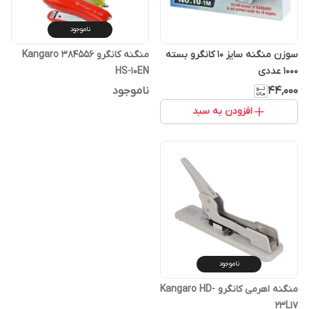
ناموجود
سوزن منگنه سایز ۱۰ کانگرو بسته
منگنه کانگرو Kangaro 384556
1000 عددی
HS-10EN
۴۴٬۰۰۰
ناموجود
افزودن به سبد
ناموجود
منگنه اهرمی کانگرو Kangaro HD-
23L17