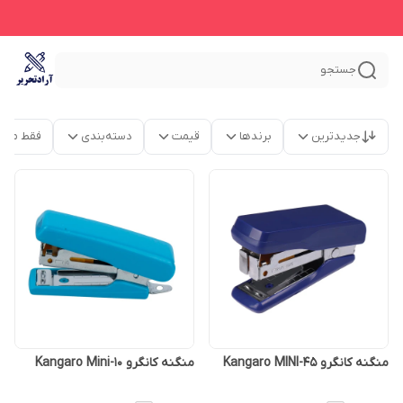
جستجو
جدیدترین
برندها
قیمت
دسته‌بندی
فقط محص
منگنه کانگرو Kangaro MINI-45
منگنه کانگرو Kangaro Mini-10