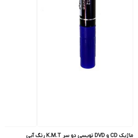
ماژیک CD و DVD نویسی دو سر K.M.T رنگ آبی