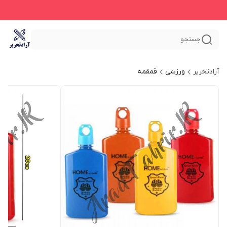
جستجو
آرادتحریر
ورزشی
قمقمه