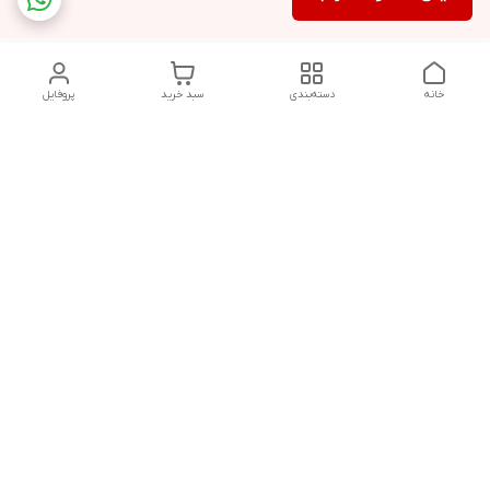
خانه
دسته‌بندی
سبد خرید
پروفایل
دسترسی سریع
سیاست حفظ حریم
خرید قسطی با ترب پی
خصوصی
تماس با ما
درباره ما
پرسش های متداول
چرا به آرادتحریر اعتماد
مشتریان
کنیم؟
قوانین و مقررات فروشگاه