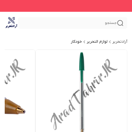
جستجو
آرادتحریر
لوازم التحریر
خودکار