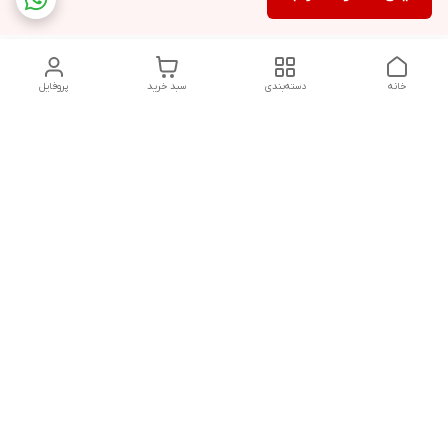
خانه
دسته‌بندی
سبد خرید
پروفایل
دسترسی سریع
سیاست حفظ حریم
خرید قسطی با ترب پی
خصوصی
تماس با ما
درباره ما
پرسش های متداول
چرا به آرادتحریر اعتماد
مشتریان
کنیم؟
قوانین و مقررات فروشگاه