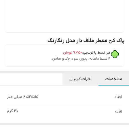
پاک کن معطر غلاف دار مدل رنگارنگ
هر قسط با ترب‌پی:
۹٬۷۵۰
تومان
۴ قسط ماهانه. بدون سود، چک و ضامن.
مشخصات
نظرات کاربران
ابعاد
۶۰x۲۵x۱۵ میلی متر
وزن
30 گرم