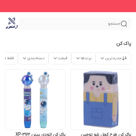
جستجو
پاک کن
جدیدترین
برندها
قیمت
دسته‌بندی
فقط محص
پاک کن طرح کچل شو توچین
پاک کن اتودی پینن XP-3162