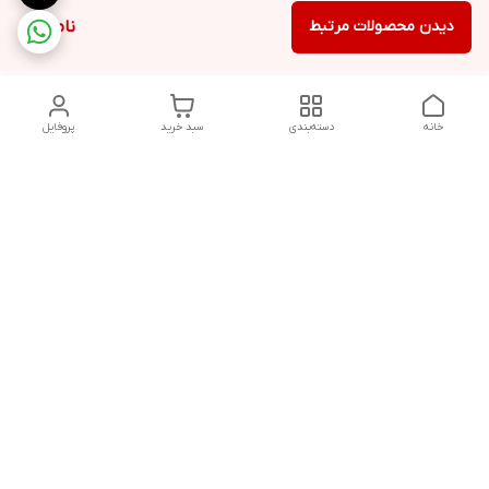
دیدن محصولات مرتبط
ناموجود
خانه
دسته‌بندی
سبد خرید
پروفایل
دسترسی سریع
سیاست حفظ حریم
خرید قسطی با ترب پی
خصوصی
تماس با ما
درباره ما
پرسش های متداول
چرا به آرادتحریر اعتماد
مشتریان
کنیم؟