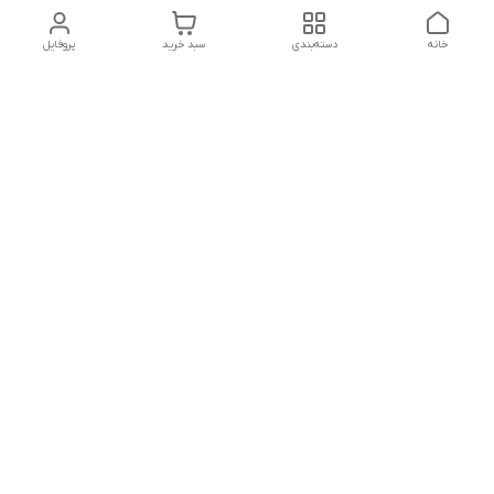
خانه
دسته‌بندی
سبد خرید
پروفایل
دسترسی سریع
سیاست حفظ حریم
خرید قسطی با ترب پی
خصوصی
تماس با ما
درباره ما
پرسش های متداول
چرا به آرادتحریر اعتماد
مشتریان
کنیم؟
قوانین و مقررات فروشگاه
شماره تماس
09144269157