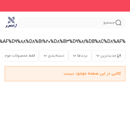
جستجو
%D8%A8%D8%B1%DA%86%D8%B3%D8%A8%20%D8%AF%D9%88%D8%B1%20%D8%B3%D9%81%DB%8C%D8%AF
جدیدترین
برندها
دسته‌بندی
فقط محصولات موجود
کالایی در این صفحه موجود نیست