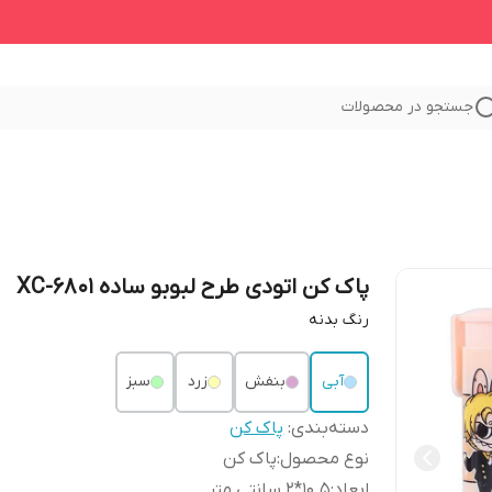
جستجو در محصولات
پاک کن اتودی طرح لبوبو ساده XC-6801
رنگ بدنه
آبی
بنفش
زرد
سبز
دسته‌بندی
:
پاک کن
نوع محصول
:
پاک کن
ابعاد
:
10.5*2 سانتی متر