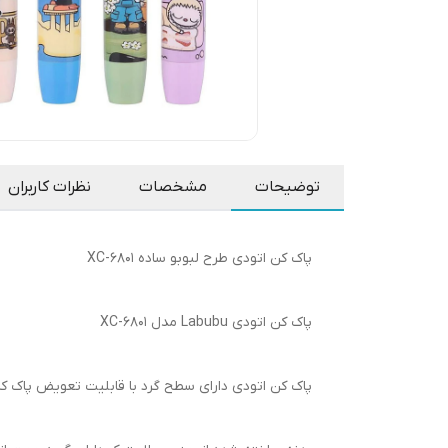
توضیحات
مشخصات
نظرات کاربران
پاک کن اتودی طرح لبوبو ساده XC-6801
پاک کن اتودی Labubu مدل XC-6801
پاک کن اتودی دارای سطح گرد با قابلیت تعویض پاک ک